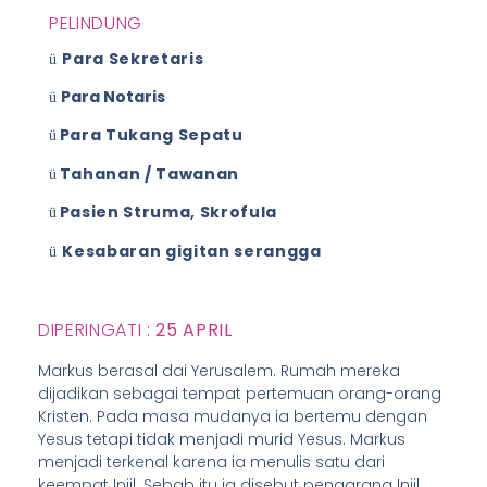
PELINDUNG
Para Sekretaris
ü
Para Notaris
ü
Para Tukang Sepatu
ü
Tahanan / Tawanan
ü
Pasien Struma, Skrofula
ü
Kesabaran gigitan serangga
ü
DIPERINGATI :
25 APRIL
Markus berasal dai Yerusalem. Rumah mereka
dijadikan sebagai tempat pertemuan orang-orang
Kristen. Pada masa mudanya ia bertemu dengan
Yesus tetapi tidak menjadi murid Yesus. Markus
menjadi terkenal karena ia menulis satu dari
keempat Injil. Sebab itu ia disebut pengarang Injil.