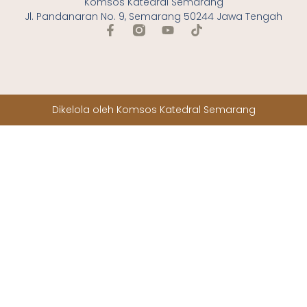
SJ. Bangunan gereja ini menandai
Komsos Katedral Semarang
Jl. Pandanaran No. 9, Semarang 50244 Jawa Tengah
dimulainya peziarahan iman di Stasi
Randusari. Tanggal inilah yang dipilih
sebagai tonggak sejarah Gereja Katedral
Randusari Semarang untuk diperingati
setiap tahunnya.
Dikelola oleh Komsos Katedral Semarang
Tanggal 15 januari 1928, pertama kalinya
terjadi peristiwa pembaptisan. Ada tiga
orang dibaptis di gereja Randusari.
Mereka adalah Philomena Maria asal
Semarang, Teresia Trugi asal Semarang
dan Alfredus Datong Poetih asal
Boedaloe, Atapoepoe. Mereka
dipermandikan Pastor Josephus
Hoeberechts,SJ gembala pertama di
Gereja Randusari dengan wali baptis
Henricus Makiban. Sejak peristiwa
pembaptisan itu perkembangan umat