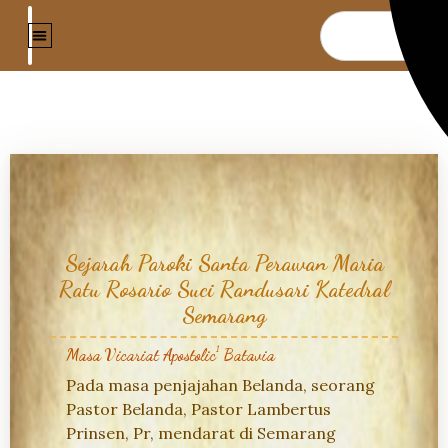
Sejarah Paroki Santa Perawan Maria
Ratu Rosario Suci Randusari Katedral
Semarang
1
Masa Vicariat Apostolic
Batavia
Pada masa penjajahan Belanda, seorang
Pastor Belanda, Pastor Lambertus
Prinsen, Pr, mendarat di Semarang