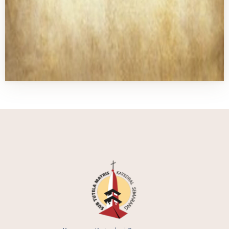
adalah di daerah kota lama. Karena
perkembangan umat Katolik sangat
pesat terutama di daerah Barat maka
pada tanggal 26 Januari 1927 dibelilah
sebuah tanah dan bangunan di daerah
Randusari. Bangunan yang awalnya
digunakan sebagai gedung kesehatan
“Dienst voor Volkgezondheid” akhirnya
digunakan untuk beribadah bagi orang-
orang Katolik di daerah perkembangan
kota Semarang. Setelah mengalami
renovasi maka pada tanggal 9 Oktober
1927 gedung gereja ini diberkati oleh
Mgr. Antonius van Velsen, Vicaris
Apostolic Batavia saat itu, sebagaimana
yang disebutkan dalam Cronologisch
Overzicht Missie van N.O.I yang disusun
oleh Pastor Antonius van Aernsbergen,