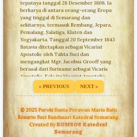
tepatnya tanggal 28 Desember 1808. Ia
berkarya di antara orang-orang Eropa
yang tinggal di Semarang dan
sekitarnya, termasuk Rembang, Jepara,
Pemalang, Salatiga, Klaten dan
Yogyakarta. Tanggal 20 September 1843
Batavia ditetapkan sebagai Vicariat
Apostolic oleh Tahta Suci dan
mengangkat Mgr. Jacobus Grooff yang
berasal dari Suriname sebagai Vicaris
Apostolic. Kala itu Vicariat Apostolic
Batavia memiliki tiga paroki besar, yaitu
« PREVIOUS
NEXT »
Batavia, Semarang dan Surabaya.
Sedangkan Paroki Semarang sendiri
yang berpusat di Gedangan memiliki tiga
© 2025 Paroki Santa Perawan Maria Ratu
gereja stasi, yaitu; Candi (1915),
Rosario Suci Randusari Katedral Semarang.
Randusari (1927) dan Bangkong (1932).
Created By
KOMSOS Katedral
Semarang
Pada masa itu pusat kota Semarang