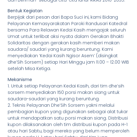
dan Beriman” sebagai cita-cita luhur RIKAS 2016-2035.
Bentuk Kegiatan
Berpijak dari pesan dari Bapa Suci ini, kami Bidang
Pelayanan Kemasyarakatan Paroki Randusari Katedral
bersama Para Relawan Kedai Kasih mengajak seluruh
Umat untuk terlibat aksi nyata dalam Gerakan Bhakti
Solidaritas dengan gerakan kasih memberi makan
saudara/ saudari yang kurang beruntung. Kami
menyediakan ‘Kedai Kasih Ngisor Asem’ (disingkat
dhe’Sih Sorsem) setiap Hari Minggu jam 11.00 – 12.00 WIB
setelah Misa Ketiga.
Mekanisme
1. Untuk setiap Pelayanan Kedai Kasih, dari tim dhe’sih
sorsem menyediakan 150 porsi makan siang untuk
saudara-saudari yang kurang beruntung.
2. Teknis Pelayanan Dhe’Sih Sorsem yakni melalui
pembagian kupon yang digunakan sebagai alat tukar
untuk mendapatkan satu porsi makan siang. Distribusi
kupon dilaksanakan oleh tim distribusi kupon pada H-1
atau hari Sabtu, bagi mereka yang belum memperoleh