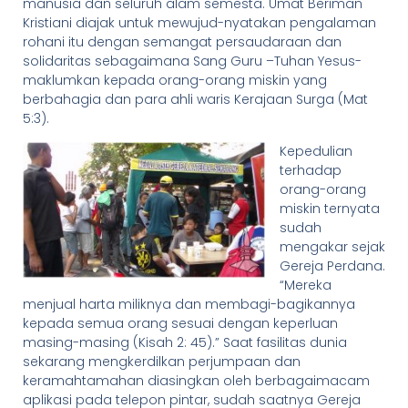
manusia dan seluruh alam semesta. Umat Beriman
Kristiani diajak untuk mewujud-nyatakan pengalaman
rohani itu dengan semangat persaudaraan dan
solidaritas sebagaimana Sang Guru –Tuhan Yesus-
maklumkan kepada orang-orang miskin yang
berbahagia dan para ahli waris Kerajaan Surga (Mat
5:3).
Kepedulian
terhadap
orang-orang
miskin ternyata
sudah
mengakar sejak
Gereja Perdana.
“Mereka
menjual harta miliknya dan membagi-bagikannya
kepada semua orang sesuai dengan keperluan
masing-masing (Kisah 2: 45).” Saat fasilitas dunia
sekarang mengkerdilkan perjumpaan dan
keramahtamahan diasingkan oleh berbagaimacam
aplikasi pada telepon pintar, sudah saatnya Gereja