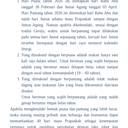
Hari Puasa tahun 2026 ini ditetapkan hari Rabu Abu
tanggal 18 Februari dan Jumat Agung tanggal 03 April.
Hari Pantang tahun 2026 ini ditentukan hari Rabu Abu dan
tujuh hari Jumat selama masa Prapaskah sampai dengan
Jumat Agung. Namun apabila dikehendaki, sesuai dengan
tradisi Gereja, waktu untuk berpantang dapat dilakukan
pada semua hari Jumat sepanjang tahun, kecuali hari Jumat
tersebut bertepatan dengan hari raya menurut kalender
liturgi.
Yang dimaksud dengan berpuasa adalah makan hanya satu
kali saja dalam sehari. Umat beriman yang wajib berpuasa
adalah yang berumur antara delapan belas tahun sampai
dengan awal tahun keenampuluh (18 – 60 tahun).
Yang dimaksud dengan berpantang adalah tidak makan
daging atau makanan lain yang biasa dikonsumsi dan/atau
disukai.
Umat beriman yang wajib berpantang adalah yang sudah
genap berumur empat belas tahun.
Apabila menghendaki bentuk puasa dan pantang yang lebih berat,
maka masing masing pribadi atau keluarga dan komunitas dapat
memanfaatkan 40 hari masa Prapaskah sebagai kesempatan
istimewa untuk membina pertobatan dengan laku tobat dan