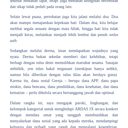
sekedar menahan lapar, tetapi juga menahan keinginan berlebihan
dan sikap tidak peduli pada orang lain.
Selain lewat puasa, pertobatan juga kita jalani
melalui doa
. Doa
akan mampu menajamkan kepekaan hati. Dalam doa, kita belajar
melihat segala sesuatu dengan mata Allah, hingga hati kita tidak
menjadi keras, melainkan menjadi lebih lembut dan penuh
welas
asih
.
Sedangkan
melalui derma
, iman mendapatkan wujudnya yang
nyata. Derma bukan sekedar memberi dari kelebihan, tetapi
berbagi dengan tulus demi memulihkan martabat sesama. Sanajan
sethithik, yen tulus bakal migunani (meskipun hanya sedikit,
namun bila diberikan dengan tulus iklas akan berdaya guna).
Karena itu, dana sosial Gereja – berupa dana APP, dana papa
miskin, dana bencana, dana pendidikan, dana kesehatan, dan dana
kematian – perlu dikelola secara bertanggung jawab dan optimal.
Dalam rangka ini, saya mengajak paroki, lingkungan, dan
kelompok kategorial untuk menghidupi ARDAS IX secara konkret
dengan mendata umat yang sungguh membutuhkan dan
menyalurkan dana sosial yang ada kepada mereka, mendampingi
keluarga dan pribadi yang rapuh dan mengalami kesendirian,