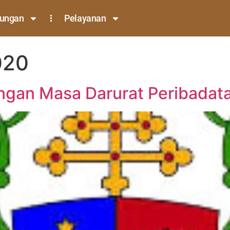
nungan
Pelayanan
020
ngan Masa Darurat Peribadat